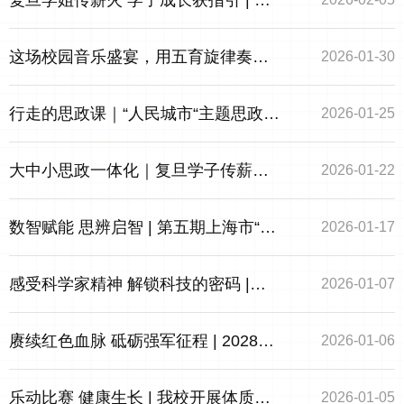
复旦学姐传薪火 学子成长获指引 | 高
一学子开展拔尖创新预备人才学途+健
这场校园音乐盛宴，用五育旋律奏响
2026-01-30
康双护航活动
青春成长曲
行走的思政课｜“人民城市“主题思政课
2026-01-25
之美好生活宜居——2025学年第一学
大中小思政一体化｜复旦学子传薪火
2026-01-22
期书记思政课第九期（总第30期）
生涯导航启新程
数智赋能 思辨启智 | 第五期上海市“双
2026-01-17
名工程”攻关计划—种子计划联合研讨
感受科学家精神 解锁科技的密码 |
2026-01-07
活动在同济大学第一附属中学举行
2028届高一师生赴同济大学嘉定校区
赓续红色血脉 砥砺强军征程 | 2028届
2026-01-06
研学纪实
高一年级“东方绿舟”国防教育活动顺利
乐动比赛 健康生长 | 我校开展体质健
2026-01-05