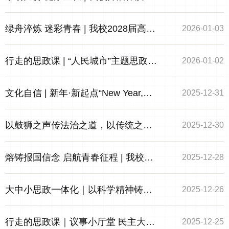
结营
康达人赛
绿舟淬炼 迷彩青春 | 我校2028届高一
2026-01-03
学子赴东方绿舟参加国防教育活动
行走的思政课 | “人民城市”主题思政课
2026-01-02
之创新赋能——2025学年第一学期书
文化自信 | 新年·新起点“New Year,
2025-12-31
记思政课第八期（总第29期）
New Beginnings” ——同济一附中开展
以鼓狮之声传法治之道，以传统之魂
2025-12-30
英语角活动
筑安全之基 | 我校传统文化展演助力反
熔铸报国信念 启航青春征程 | 我校
2025-12-28
恐宣传
2028届高一学子赴东方绿舟参加国防
大中小思政一体化｜以科学精神铸魂
2025-12-26
教育活动
育拔尖创新人才
行走的思政课｜议事小厅堂 民主大课
2025-12-25