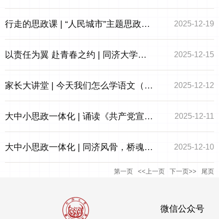
堂——2025学年第一学期书记思政课
行走的思政课 | “人民城市”主题思政课
2025-12-19
第七期（总第28期）
之创新赋能——2025学年第一学期书
以责任为翼 赴青春之约 | 同济大学第
2025-12-15
记思政课第六期（总第27期）
一附属中学2025秋季学期学生干部培
家长大讲堂 | 今天我们怎么学语文（总
2025-12-12
训顺利开班
第9期）
大中小思政一体化 | 诵读《共产党宣
2025-12-11
言》，感悟信仰力量——2025学年第
大中小思政一体化 | 同济风骨，桥魂永
2025-12-10
第一页
<<上一页
下一页>>
尾页
一学期书记思政课第五期（总第26
驻
期）
微信公众号