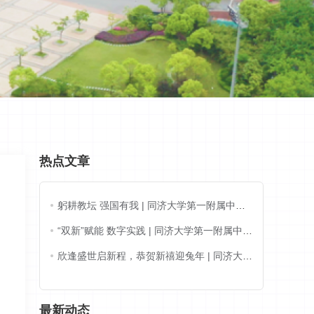
热点文章
躬耕教坛 强国有我 | 同济大学第一附属中学
举办教师节主题庆祝活动
“双新”赋能 数字实践 | 同济大学第一附属中学
与上海联通联建共建活动之“上海城市数字化
欣逢盛世启新程，恭贺新禧迎兔年 | 同济大学
转型体验馆”调研学习
第一附属中学举行内高春节联欢晚会
最新动态